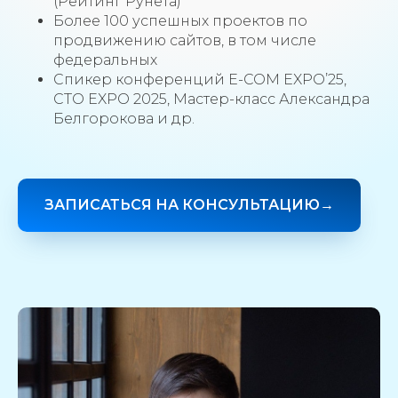
(Рейтинг Рунета)
Более 100 успешных проектов по
продвижению сайтов, в том числе
федеральных
Спикер конференций E-COM EXPO’25,
CTO EXPO 2025, Мастер-класс Александра
Белгорокова и др.
ЗАПИСАТЬСЯ НА КОНСУЛЬТАЦИЮ→