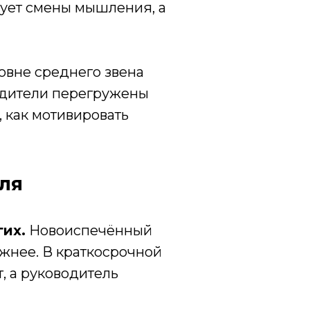
бует смены мышления, а
овне среднего звена
одители перегружены
 как мотивировать
ля
гих.
Новоиспечённый
ёжнее. В краткосрочной
, а руководитель