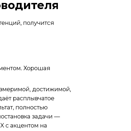
оводителя
тенций, получится
аментом. Хорошая
измеримой, достижимой,
даёт расплывчатое
льтат, полностью
постановка задачи —
X с акцентом на