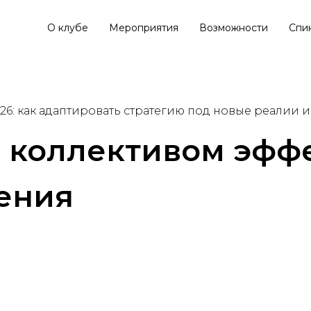
О клубе
Мероприятия
Возможности
Спи
26: как адаптировать стратегию под новые реалии 
ь коллективом эфф
ения