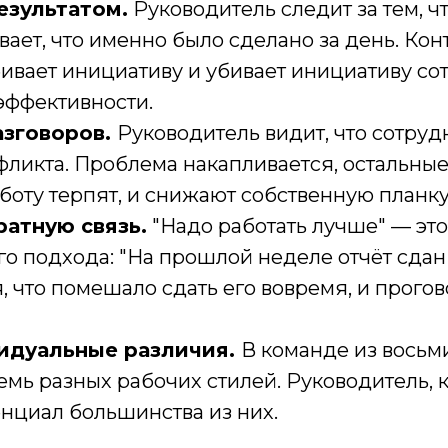
езультатом.
Руководитель следит за тем, ч
ивает, что именно было сделано за день. Ко
бивает инициативу и убивает инициативу со
 эффективности.
азговоров.
Руководитель видит, что сотруд
фликта. Проблема накапливается, остальны
боту терпят, и снижают собственную планку
атную связь.
"Надо работать лучше" — это 
о подхода: "На прошлой неделе отчёт сдан
, что помешало сдать его вовремя, и прого
идуальные различия.
В команде из восьм
емь разных рабочих стилей. Руководитель, 
енциал большинства из них.