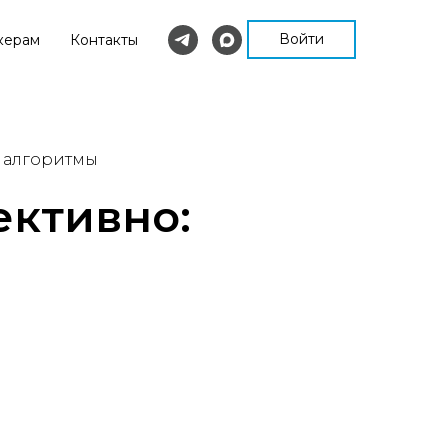
Войти
керам
Контакты
и алгоритмы
ективно: