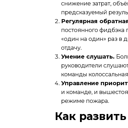
снижение затрат, объё
предсказуемый результ
Регулярная обратная 
постоянного фидбэка п
«один на один» раз в
отдачу.
Умение слушать.
Боль
руководители слушают,
команды колоссальная
Управление приорит
и команде, и вышесто
режиме пожара.
Как развить