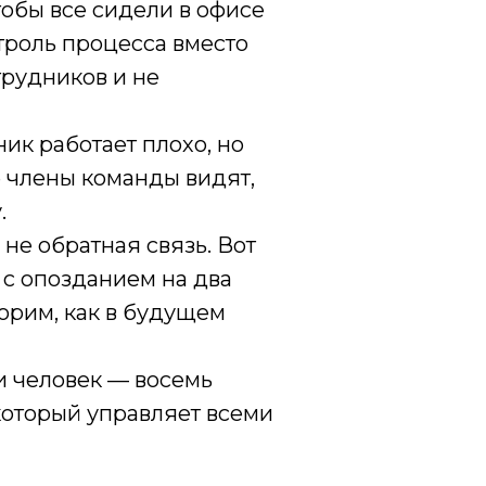
тобы все сидели в офисе
нтроль процесса вместо
трудников и не
ник работает плохо, но
е члены команды видят,
.
не обратная связь. Вот
 с опозданием на два
ворим, как в будущем
и человек — восемь
который управляет всеми