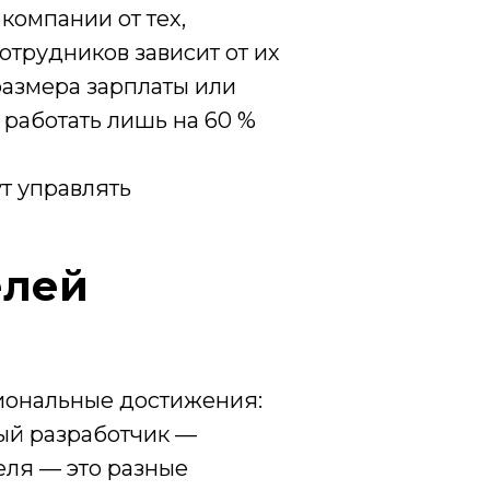
компании от тех,
отрудников зависит от их
размера зарплаты или
 работать лишь на 60 %
т управлять
елей
иональные достижения:
ый разработчик —
еля — это разные