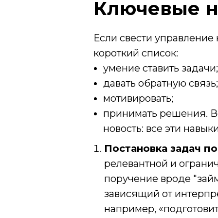
Ключевые н
Если свести управление
короткий список:
умение ставить задачи;
давать обратную связь;
мотивировать;
принимать решения. В
новость: все эти навык
Постановка задач п
релевантной и огранич
поручение вроде "займ
зависящий от интерпре
например, «подготови