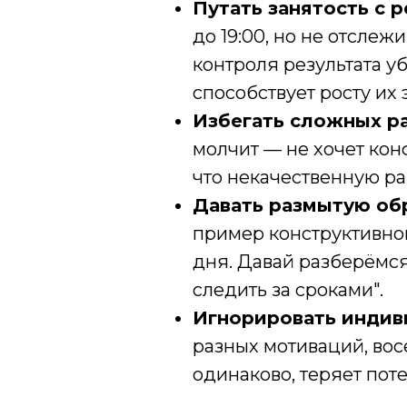
Путать занятость с р
до 19:00, но не отслеж
контроля результата у
способствует росту их
Избегать сложных р
молчит — не хочет кон
что некачественную ра
Давать размытую обр
пример конструктивног
дня. Давай разберёмся
следить за сроками".
Игнорировать индив
разных мотиваций, вос
одинаково, теряет пот