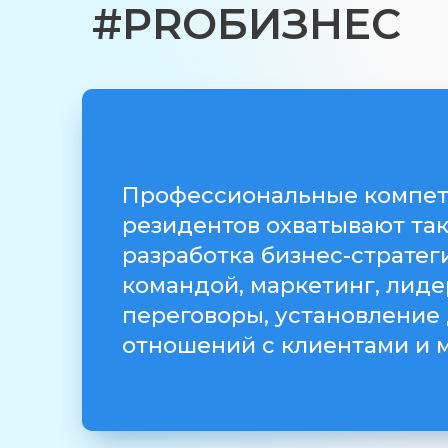
#PROБИЗНЕС
Профессиональные компет
резидентов охватывают так
разработка бизнес-стратег
командой, маркетинг, лиде
переговоры, установление
отношений с клиентами и м