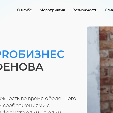
О клубе
Мероприятия
Возможности
Спи
#PROБИЗНЕС
ФЕНОВА
можность во время обеденного
и соображениями с
в формате один на один.