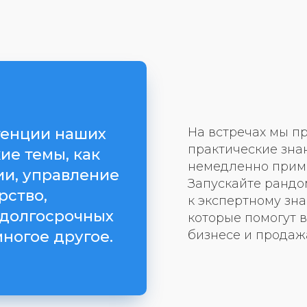
енции наших
На встречах мы п
практические зна
ие темы, как
немедленно приме
ии, управление
Запускайте рандо
рство,
к экспертному зн
 долгосрочных
которые помогут 
ногое другое.
бизнесе и продаж