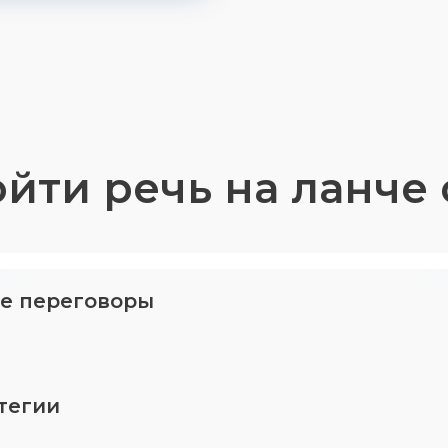
йти речь на ланче 
е переговоры
тегии