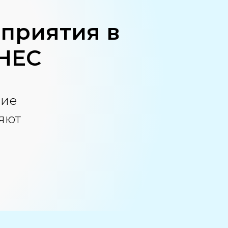
оприятия в
НЕС
ние
няют