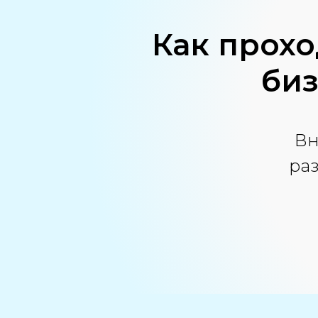
Как прохо
би
Вн
раз